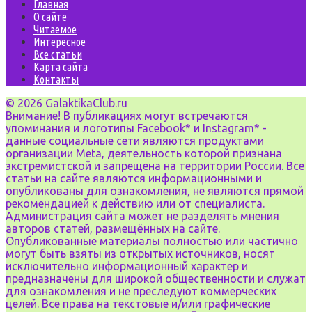
Главная
О сайте
Читаемое
Интересное
Все статьи
Карта сайта
Контакты
© 2026 GalaktikaClub.ru
Внимание! В публикациях могут встречаются
упоминания и логотипы Facebook* и Instagram* -
данные социальные сети являются продуктами
организации Meta, деятельность которой признана
экстремистской и запрещена на территории России. Все
статьи на сайте являются информационными и
опубликованы для ознакомления, не являются прямой
рекомендацией к действию или от специалиста.
Администрация сайта может не разделять мнения
авторов статей, размещённых на сайте.
Опубликованные материалы полностью или частично
могут быть взяты из открытых источников, носят
исключительно информационный характер и
предназначены для широкой общественности и служат
для ознакомления и не преследуют коммерческих
целей. Все права на текстовые и/или графические