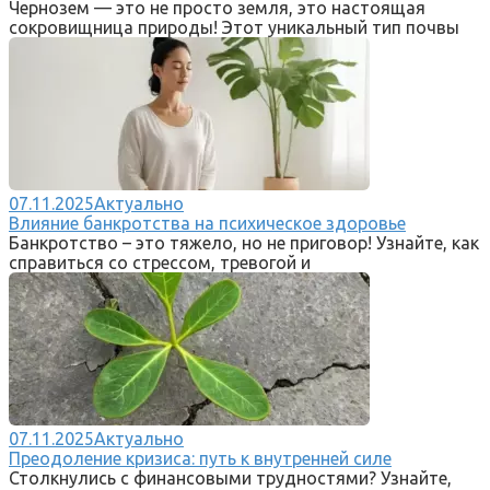
Чернозем — это не просто земля, это настоящая
сокровищница природы! Этот уникальный тип почвы
07.11.2025
Актуально
Влияние банкротства на психическое здоровье
Банкротство – это тяжело, но не приговор! Узнайте, как
справиться со стрессом, тревогой и
07.11.2025
Актуально
Преодоление кризиса: путь к внутренней силе
Столкнулись с финансовыми трудностями? Узнайте,