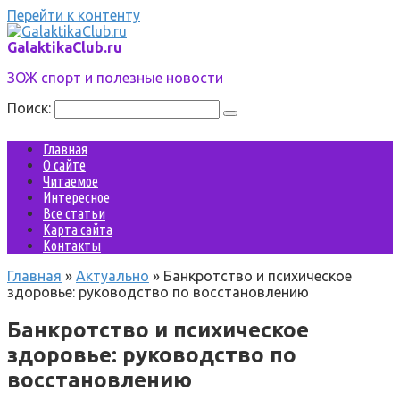
Перейти к контенту
GalaktikaClub.ru
ЗОЖ спорт и полезные новости
Поиск:
Главная
О сайте
Читаемое
Интересное
Все статьи
Карта сайта
Контакты
Главная
»
Актуально
»
Банкротство и психическое
здоровье: руководство по восстановлению
Банкротство и психическое
здоровье: руководство по
восстановлению