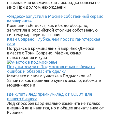
называемая космическая лихорадка совсем не
миф. При долгом нахождении
«Яндекс» запустил в Москве собственный сервис
каршеринга»
Компания «Яндекс», как и было обещано,
запустила в российской столице собственную
систему каршеринга: сервис
Клан Сопрано: Глубже, чем просто гангстерская
сага
Погрузись в криминальный мир Нью-Джерси
вместе с Тони Сопрано! Мафия, семья,
психотерапия и куча
Покупка земли в Подмосковье: как избежать
ошибок и обезопасить сделку
Мечтаете о своем участке в Подмосковье?
Узнайте, как правильно купить землю, избежать
мошенников и
Где купить лед: премиум-лёд от COLDY для
вашего бизнеса
Лед способен кардинально изменить не только
внешний вид напитка, но и общее впечатление от
Рубрики