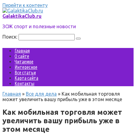
Перейти к контенту
GalaktikaClub.ru
ЗОЖ спорт и полезные новости
Поиск:
Главная
О сайте
Читаемое
Интересное
Все статьи
Карта сайта
Контакты
Главная
»
Все для дела
»
Как мобильная торговля
может увеличить вашу прибыль уже в этом месяце
Как мобильная торговля может
увеличить вашу прибыль уже в
этом месяце