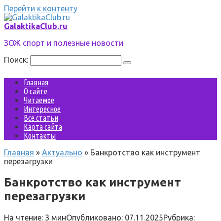
Перейти к контенту
GalaktikaClub.ru
ЗОЖ спорт и полезные новости
Поиск:
Главная
О сайте
Читаемое
Интересное
Все статьи
Карта сайта
Контакты
Главная
»
Актуально
»
Банкротство как инструмент
перезагрузки
Банкротство как инструмент
перезагрузки
На чтение:
3 мин
Опубликовано:
07.11.2025
Рубрика: