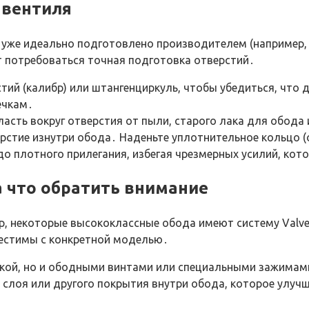
 вентиля
 уже идеально подготовлено производителем (например, M
 потребоваться точная подготовка отверстий․
ий (калибр) или штангенциркуль, чтобы убедиться, что д
ечкам․
асть вокруг отверстия от пыли, старого лака для обода 
ерстие изнутри обода․ Наденьте уплотнительное кольцо (
до плотного прилегания, избегая чрезмерных усилий, кот
а что обратить внимание
, некоторые высококлассные обода имеют систему Valve
естимы с конкретной моделью․
йкой, но и ободными винтами или специальными зажимам
 слоя или другого покрытия внутри обода, которое улуч