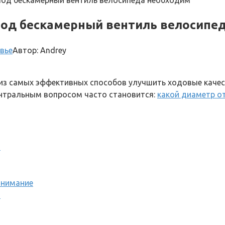
 под бескамерный вентиль велосипеда необходим
 под бескамерный вентиль велосипе
вье
Автор:
Andrey
н из самых эффективных способов улучшить ходовые кач
ентральным вопросом часто становится:
какой диаметр о
й
внимание
а