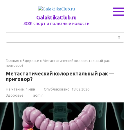
Перейти
к
контенту
GalaktikaClub.ru
ЗОЖ спорт и полезные новости
Поиск:
Главная
»
Здоровье
»
Метастатический колоректальный рак —
приговор?
Метастатический колоректальный рак —
приговор?
На чтение:
4 мин
Опубликовано:
18.02.2026
Здоровье
admin