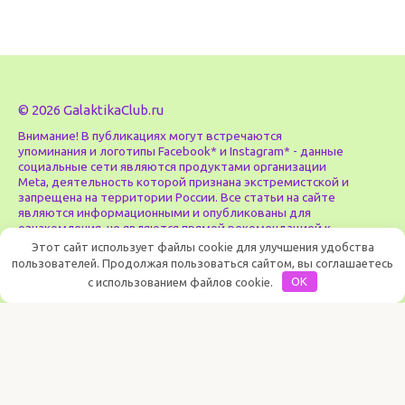
© 2026 GalaktikaClub.ru
Внимание! В публикациях могут встречаются
упоминания и логотипы Facebook* и Instagram* - данные
социальные сети являются продуктами организации
Meta, деятельность которой признана экстремистской и
запрещена на территории России. Все статьи на сайте
являются информационными и опубликованы для
ознакомления, не являются прямой рекомендацией к
действию или от специалиста. Администрация сайта
Этот сайт использует файлы cookie для улучшения удобства
может не разделять мнения авторов статей,
пользователей. Продолжая пользоваться сайтом, вы соглашаетесь
размещённых на сайте. Опубликованные материалы
с использованием файлов cookie.
OK
полностью или частично могут быть взяты из открытых
источников, носят исключительно информационный
характер и предназначены для широкой
общественности и служат для ознакомления и не
преследуют коммерческих целей. Все права на
текстовые и/или графические материалы,
представленные на сайте, принадлежат их законным
владельцам. Ни авторы ни администрация сайта не