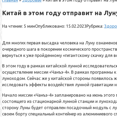
Главная
»
Здоровье
»
Китай в этом году отправит на Лу
Китай в этом году отправит на Лун
На чтение:
5 мин
Опубликовано:
15.02.2023
Рубрика:
Здоро
Для многих первая высадка человека на Луну ознаменов
очередного шага в покорении космического пространства
вернуться к уже пройденному «гигантскому скачку для в
В этом году в рамках китайской лунной исследователь
осуществление миссии «Чанъэ-4». В рамках программы 
луноходом. Сейчас же у китайской стороны появилось ж
исследовать эффекты воздействия лунной гравитации н
Начало миссии «Чанъэ-4» запланировано на июнь этого 
состоящего из стационарной лунной станции и лунохода.
сторону Луны будет отправлен посадочный модуль с лу
своем борту специальный контейнер из алюминиевого сп