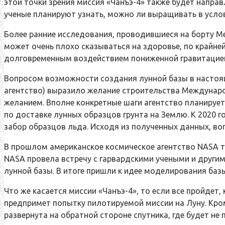
этой точки зрения миссия «Чанъэ-4» также будет напра
ученые планируют узнать, можно ли выращивать в усло
Более ранние исследования, проводившиеся на борту М
может очень плохо сказываться на здоровье, по крайне
долговременным воздействием пониженной гравитацие
Вопросом возможности создания лунной базы в настоящ
агентство) выразило желание строительства Междунаро
желанием. Вполне конкретные шаги агентство планирует
по доставке лунных образцов грунта на Землю. К 2020
забор образцов льда. Исходя из полученных данных, во
В прошлом американское космическое агентство NASA т
NASA провела встречу с гарвардскими учеными и други
лунной базы. В итоге пришли к идее моделирования баз
Что же касается миссии «Чанъэ-4», то если все пройдет
предпримет попытку пилотируемой миссии на Луну. Кром
развернута на обратной стороне спутника, где будет н