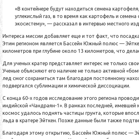
«В контейнере будут находиться семена картофеля
углекислый газ, в то время как картофель и семен
экосистему», — рассказал в интервью местного изд
Интереса миссии добавляет еще и тот факт, что посадк
Этим регионом является Бассейн Южный полюс — Эйткен
километров при глубине около 13 километров, что дела
Для ученых кратер представляет интерес не только св
Ученые объясняют его наличие не только активной «бом
лед смог сохраниться там благодаря постоянному нахож
подвергался сублимации и химической диссоциации.
С конца 60-х годов исследование этого региона проводил
индийской «Чандраян-1». В рамках последней, имевшей 
космос удалось поднять частицы грунта, которые впос
льда в кратере Эйткен. Позже данные были также подт
Благодаря этому открытию, Бассейн Южный полюс — Эйт