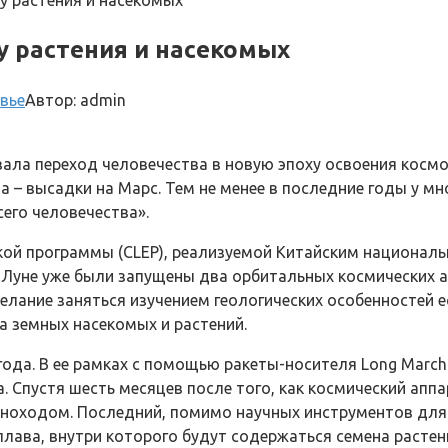
ну растения и насекомых
у растения и насекомых
вье
Автор:
admin
ала переход человечества в новую эпоху освоения космос
 – высадки на Марс. Тем не менее в последние годы у мн
сего человечества».
ской программы (CLEP), реализуемой Китайским национал
к Луне уже были запущены два орбитальных космических 
елание заняться изучением геологических особенностей 
а земных насекомых и растений.
года. В ее рамках с помощью ракеты-носителя Long March
 Спустя шесть месяцев после того, как космический аппа
ноходом. Последний, помимо научных инструментов для и
лава, внутри которого будут содержаться семена растен