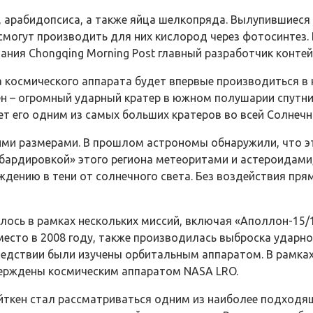
, арабидопсиса, а также яйца шелкопряда. Вылупившиес
а смогут производить для них кислород через фотосинтез
ания Chongqing Morning Post главный разработчик контей
а космического аппарата будет впервые производиться в
 – огромный ударный кратер в южном полушарии спутник
ет его одним из самых больших кратеров во всей Солнечн
оими размерами. В прошлом астрономы обнаружили, что э
бардировкой» этого региона метеоритами и астероидами, 
дению в тени от солнечного света. Без воздействия пря
ось в рамках нескольких миссий, включая «Аполлон-15/16/
место в 2008 году, также производилась выброска ударно
ледствии были изучены орбитальным аппаратом. В рамка
верждены космическим аппаратом NASA LRO.
кен стал рассматриваться одним из наиболее подходящ