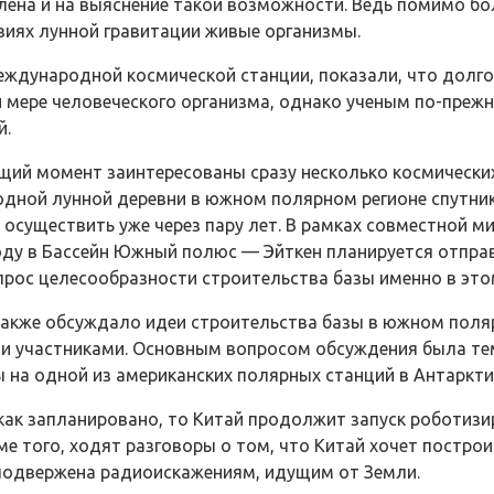
влена и на выяснение такой возможности. Ведь помимо б
виях лунной гравитации живые организмы.
еждународной космической станции, показали, что долг
й мере человеческого организма, однако ученым по-преж
й.
ий момент заинтересованы сразу несколько космических 
дной лунной деревни в южном полярном регионе спутника
 осуществить уже через пару лет. В рамках совместной м
 году в Бассейн Южный полюс — Эйткен планируется отпр
прос целесообразности строительства базы именно в это
акже обсуждало идеи строительства базы в южном полярн
ми участниками. Основным вопросом обсуждения была те
ы на одной из американских полярных станций в Антаркти
, как запланировано, то Китай продолжит запуск роботиз
е того, ходят разговоры о том, что Китай хочет построи
е подвержена радиоискажениям, идущим от Земли.