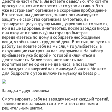
действие части тела. Вы встаете с мыслью, что хотите
проснуться, хотите встретить это утро активно. Это
уже настраивает организм на скорейшее пробуждение.
Во-вторых, вы двигаетесь, значит оптимизируете
защитные свойства организма. В-третьих, вы
тренируете целую группу мышц, укрепляя не только их,
но и ваше здоровье. В-четвертых, после зарядки (когда
она входит в привычку) вы гораздо быстрее
передвигаетесь по дому и собираете необходимые
вещи, чтобы начать трудовой день. В-пятых, по пути на
работу вы ловите себя на мысли, что улыбаетесь, а
окружающие смотрят на вас недоумевая. На работу
прибываете уже бодрой и готовой включиться в
деятельность. Более того, активность вас
подпитывает не один и не два часа, а позволяет
наслаждаться энергией как минимум 8 часов. Можете
для бодрости с утра включить музыку на beats pill.
Зарядка – друг человека
Смотивировать себя на зарядку может каждый третий,
только не все занимаются этим ответственным и
решительным шагом.