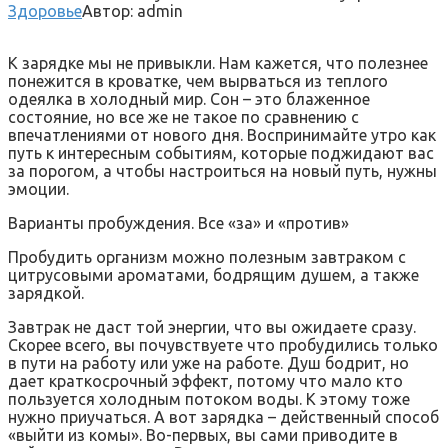
Здоровье
Автор:
admin
К зарядке мы не привыкли. Нам кажется, что полезнее
понежится в кроватке, чем вырваться из теплого
одеялка в холодный мир. Сон – это блаженное
состояние, но все же не такое по сравнению с
впечатлениями от нового дня. Воспринимайте утро как
путь к интересным событиям,
которые поджидают вас
за порогом, а чтобы настроиться на новый путь, нужны
эмоции.
Варианты пробуждения. Все «за» и «против»
Пробудить организм можно полезным завтраком с
цитрусовыми ароматами, бодрящим душем, а также
зарядкой.
Завтрак не даст той энергии, что вы ожидаете сразу.
Скорее всего, вы почувствуете что пробудились только
в пути на работу или уже на работе. Душ бодрит, но
дает краткосрочный эффект, потому что мало кто
пользуется холодным потоком воды. К этому тоже
нужно приучаться. А вот зарядка – действенный способ
«выйти из комы». Во-первых, вы сами приводите в