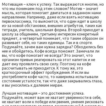
Мотивация – ключ к успеху. Так выражаются многие, но
что мы понимаем под этим словом? Мотив – значит
мысль, которая помогает двигаться в заданном нами
направлении. Например, даже если взять мотивацию
первоклассника, то выяснится, что один идет в школу
из-за новой обстановки, внешних атрибутов, таких как
тетради, учитель, школьная форма. Второй приходит в
школу за общением, третьему интересен конкретный
предмет, а четвертый понимает, что таким образом он
развивает себя, но таких единицы. Так и в спорте.
Подумайте, зачем вам нужна зарядка? Обходились без
нее и обойдетесь. Кофе всегда поможет. Замечали ли
вы, что кофе помогает не всегда? Это значит, что
организм привык реагировать на этот напиток и не
дает ему проявлять свою силу. Поэтому на кофе
рассчитывать не приходится. К тому же, это
краткосрочный эффект пробуждения. И если вы
употребляете кофе часто, то наверняка испытывали
состояние усталости, так что даже закрывались глаза,
и вы уносились к далеким мирам.
Лучшая мотивация – это достижения успеха.
Подумайте, может вам не хватает уверенности в себе,
не хватает воли к победе или рвения, умения рисковать
и не останавливаться перед достигнутым? А может вы