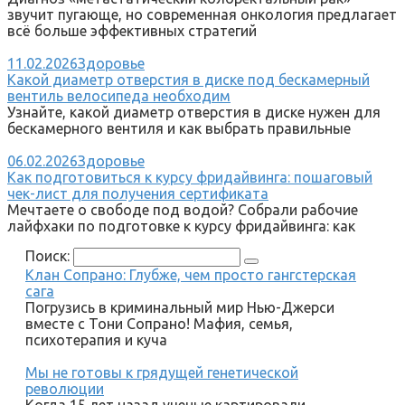
звучит пугающе, но современная онкология предлагает
всё больше эффективных стратегий
11.02.2026
Здоровье
Какой диаметр отверстия в диске под бескамерный
вентиль велосипеда необходим
Узнайте, какой диаметр отверстия в диске нужен для
бескамерного вентиля и как выбрать правильные
06.02.2026
Здоровье
Как подготовиться к курсу фридайвинга: пошаговый
чек-лист для получения сертификата
Мечтаете о свободе под водой? Собрали рабочие
лайфхаки по подготовке к курсу фридайвинга: как
Поиск:
Клан Сопрано: Глубже, чем просто гангстерская
сага
Погрузись в криминальный мир Нью-Джерси
вместе с Тони Сопрано! Мафия, семья,
психотерапия и куча
Мы не готовы к грядущей генетической
революции
Когда 15 лет назад ученые картировали