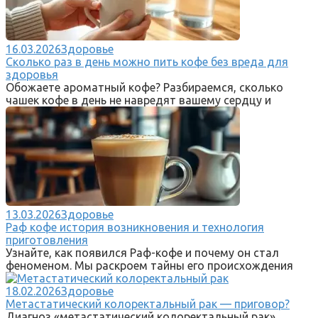
16.03.2026
Здоровье
Сколько раз в день можно пить кофе без вреда для
здоровья
Обожаете ароматный кофе? Разбираемся, сколько
чашек кофе в день не навредят вашему сердцу и
13.03.2026
Здоровье
Раф кофе история возникновения и технология
приготовления
Узнайте, как появился Раф-кофе и почему он стал
феноменом. Мы раскроем тайны его происхождения
18.02.2026
Здоровье
Метастатический колоректальный рак — приговор?
Диагноз «метастатический колоректальный рак»