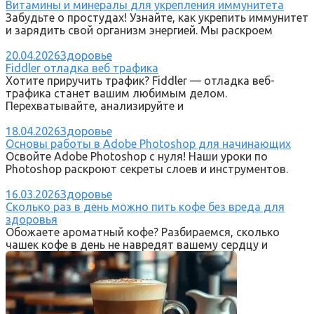
Витамины и минералы для укрепления иммунитета
Забудьте о простудах! Узнайте, как укрепить иммунитет
и зарядить свой организм энергией. Мы раскроем
20.04.2026
Здоровье
Fiddler отладка веб трафика
Хотите приручить трафик? Fiddler — отладка веб-
трафика станет вашим любимым делом.
Перехватывайте, анализируйте и
18.04.2026
Здоровье
Основы работы в Adobe Photoshop для начинающих
Освойте Adobe Photoshop с нуля! Наши уроки по
Photoshop раскроют секреты слоев и инструментов.
16.03.2026
Здоровье
Сколько раз в день можно пить кофе без вреда для
здоровья
Обожаете ароматный кофе? Разбираемся, сколько
чашек кофе в день не навредят вашему сердцу и