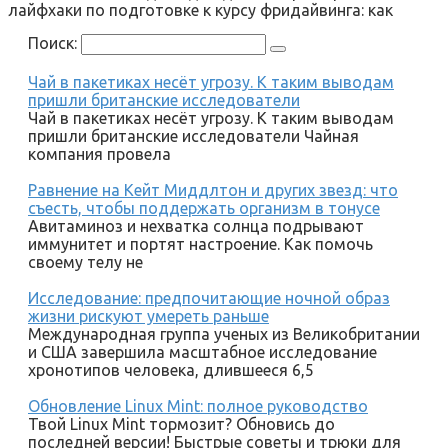
лайфхаки по подготовке к курсу фридайвинга: как
Поиск:
Чай в пакетиках несёт угрозу. К таким выводам
пришли британские исследователи
Чай в пакетиках несёт угрозу. К таким выводам
пришли британские исследователи Чайная
компания провела
Равнение на Кейт Миддлтон и других звезд: что
съесть, чтобы поддержать организм в тонусе
Авитаминоз и нехватка солнца подрывают
иммунитет и портят настроение. Как помочь
своему телу не
Исследование: предпочитающие ночной образ
жизни рискуют умереть раньше
Международная группа ученых из Великобритании
и США завершила масштабное исследование
хронотипов человека, длившееся 6,5
Обновление Linux Mint: полное руководство
Твой Linux Mint тормозит? Обновись до
последней версии! Быстрые советы и трюки для