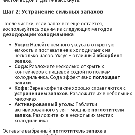
чистой водой и дайте высохнуть.
Шаг 2: Устранение сильных запахов
После чистки, если запах все еще остается,
воспользуйтесь одним из следующих методов
дезодорации холодильника
:
Уксус:
Налейте немного уксуса в открытую
емкость и поставьте ее в холодильник на
несколько часов. Уксус – отличный
абсорбент
запаха
.
Сода:
Разложите несколько открытых
контейнеров с пищевой содой по полкам
холодильника. Сода эффективно
поглощает
запахи
.
Кофе:
Зерна кофе также хорошо справляются с
устранением запахов
. Разложите их в небольших
мисочках.
Активированный уголь:
Таблетки
активированного угля – мощные
поглотители
запаха
. Разложите их в нескольких местах
холодильника.
Оставьте выбранный
поглотитель запаха
в