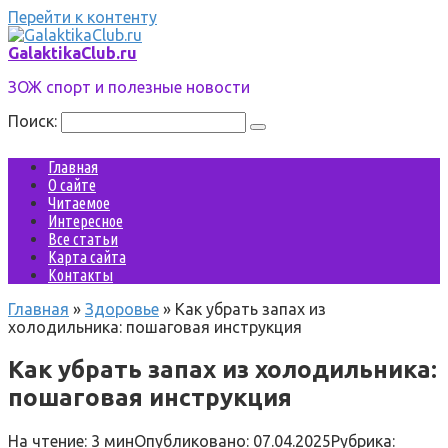
Перейти к контенту
GalaktikaClub.ru
ЗОЖ спорт и полезные новости
Поиск:
Главная
О сайте
Читаемое
Интересное
Все статьи
Карта сайта
Контакты
Главная
»
Здоровье
»
Как убрать запах из
холодильника: пошаговая инструкция
Как убрать запах из холодильника:
пошаговая инструкция
На чтение:
3 мин
Опубликовано:
07.04.2025
Рубрика: