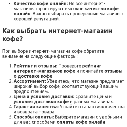
Качество кофе онлайн:
Не все интернет-
магазины гарантируют высокое
качество кофе
онлайн
. Важно выбирать проверенные магазины с
хорошей репутацией.
Как выбрать интернет-магазин
кофе?
При выборе интернет-магазина кофе обратите
внимание на следующие факторы:
Рейтинг и отзывы:
Проверьте
рейтинг
интернет-магазинов кофе
и почитайте
отзывы
о доставке кофе
.
Ассортимент:
Убедитесь, что магазин предлагает
широкий выбор кофе, соответствующий вашим
предпочтениям.
Цена и условия доставки:
Сравните цены и
условия доставки кофе
в разных магазинах.
Гарантии качества:
Узнайте о гарантиях качества
и возврата товара.
Способы оплаты:
Выберите магазин с удобными
для вас способами
оплаты кофе онлайн
.