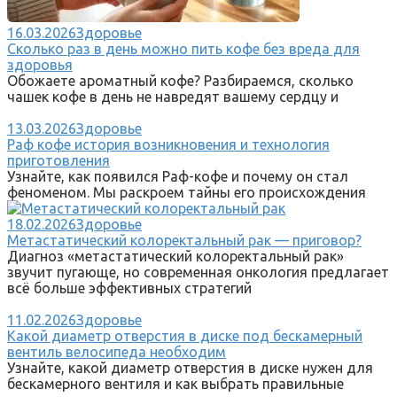
16.03.2026
Здоровье
Сколько раз в день можно пить кофе без вреда для
здоровья
Обожаете ароматный кофе? Разбираемся, сколько
чашек кофе в день не навредят вашему сердцу и
13.03.2026
Здоровье
Раф кофе история возникновения и технология
приготовления
Узнайте, как появился Раф-кофе и почему он стал
феноменом. Мы раскроем тайны его происхождения
18.02.2026
Здоровье
Метастатический колоректальный рак — приговор?
Диагноз «метастатический колоректальный рак»
звучит пугающе, но современная онкология предлагает
всё больше эффективных стратегий
11.02.2026
Здоровье
Какой диаметр отверстия в диске под бескамерный
вентиль велосипеда необходим
Узнайте, какой диаметр отверстия в диске нужен для
бескамерного вентиля и как выбрать правильные