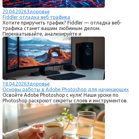
20.04.2026
Здоровье
Fiddler отладка веб трафика
Хотите приручить трафик? Fiddler — отладка веб-
трафика станет вашим любимым делом.
Перехватывайте, анализируйте и
18.04.2026
Здоровье
Основы работы в Adobe Photoshop для начинающих
Освойте Adobe Photoshop с нуля! Наши уроки по
Photoshop раскроют секреты слоев и инструментов.