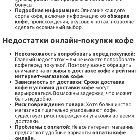
бонусы.
Подробная информация:
Описание каждого
сорта кофе, включая информацию об
обжарке
кофе
, происхождении, вкусовых нотах, позволяет
сделать осознанный выбор.
Недостатки онлайн-покупки кофе
Невозможность попробовать перед покупкой:
Главный недостаток – вы не можете попробовать
кофе перед покупкой. Поэтому важно обращать
внимание на
отзывы о доставке кофе
и
рейтинг
интернет-магазинов кофе
.
Зависимость от доставки:
Сроки доставки
кофе
и
условия доставки кофе
могут
варьироваться. Возможны задержки, что может
быть неудобно.
Риск повреждения товара:
Хотя большинство
магазинов тщательно упаковывают кофе,
существует риск повреждения упаковки во время
доставки.
Проблемы с оплатой:
Не все интернет-магазины
предлагают удобные варианты
оплаты кофе
онлайн
.