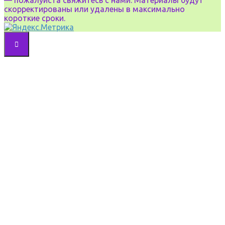
— пожалуйста свяжитесь с нами. Материалы будут
скорректированы или удалены в максимально
короткие сроки.