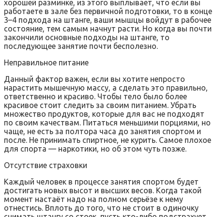
хорошей разминке, из этого выплывает, что если вы
работаете в зале без первичной подготовки, то в конце
3–4 подхода на штанге, ваши мышцы войдут в рабочее
состояние, тем самым начнут расти. Но когда вы почти
закончили основные подходы на штанге, то
последующее занятие почти бесполезно.
Неправильное питание
Данный фактор важен, если вы хотите непросто
нарастить мышечную массу, а сделать это правильно,
ответственно и красиво. Чтобы тело было более
красивое стоит следить за своим питанием. Убрать
множество продуктов, которые для вас не подходят
по своим качествам. Питаться меньшими порциями, но
чаще, не есть за полтора часа до занятия спортом и
после. Не принимать спиртное, не курить. Самое плохое
для спорта — наркотики, но об этом чуть позже.
Отсутствие страховки
Каждый человек в процессе занятия спортом будет
достигать новых высот и высших весов. Когда такой
момент настаёт надо на полном серьёзе к нему
отнестись. Вплоть до того, что не стоит в одиночку
снимать штангу со стоек, пусть кто-либо подстрахует,