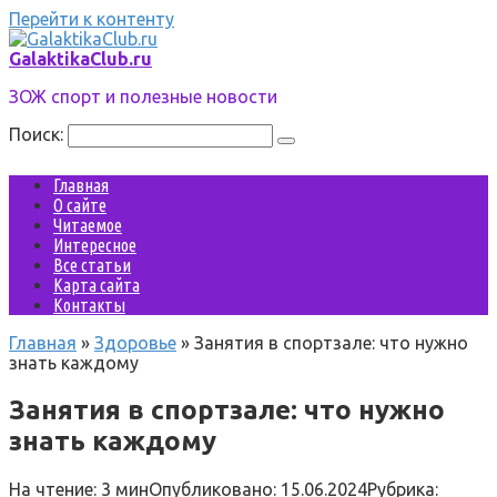
Перейти к контенту
GalaktikaClub.ru
ЗОЖ спорт и полезные новости
Поиск:
Главная
О сайте
Читаемое
Интересное
Все статьи
Карта сайта
Контакты
Главная
»
Здоровье
»
Занятия в спортзале: что нужно
знать каждому
Занятия в спортзале: что нужно
знать каждому
На чтение:
3 мин
Опубликовано:
15.06.2024
Рубрика: