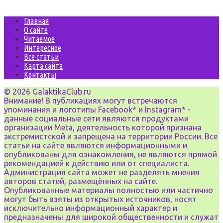
Главная
О сайте
Читаемое
Интересное
Все статьи
Карта сайта
Контакты
© 2026 GalaktikaClub.ru
Внимание! В публикациях могут встречаются
упоминания и логотипы Facebook* и Instagram* -
данные социальные сети являются продуктами
организации Meta, деятельность которой признана
экстремистской и запрещена на территории России. Все
статьи на сайте являются информационными и
опубликованы для ознакомления, не являются прямой
рекомендацией к действию или от специалиста.
Администрация сайта может не разделять мнения
авторов статей, размещённых на сайте.
Опубликованные материалы полностью или частично
могут быть взяты из открытых источников, носят
исключительно информационный характер и
предназначены для широкой общественности и служат