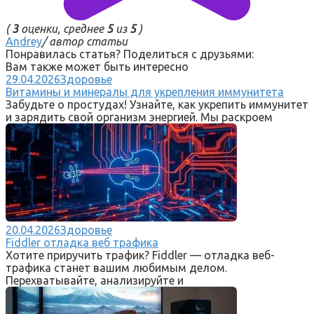
(
3
оценки, среднее
5
из
5
)
Andrey
/ автор статьи
Понравилась статья? Поделиться с друзьями:
Вам также может быть интересно
29.04.2026
Здоровье
Витамины и минералы для укрепления иммунитета
Забудьте о простудах! Узнайте, как укрепить иммунитет
и зарядить свой организм энергией. Мы раскроем
20.04.2026
Здоровье
Fiddler отладка веб трафика
Хотите приручить трафик? Fiddler — отладка веб-
трафика станет вашим любимым делом.
Перехватывайте, анализируйте и