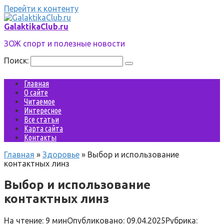
Перейти к контенту
GalaktikaClub.ru
ЗОЖ спорт и полезные новости
Поиск:
Главная
О сайте
Читаемое
Интересное
Все статьи
Карта сайта
Контакты
Главная
»
Здоровье
»
Выбор и использование
контактных линз
Выбор и использование
контактных линз
На чтение:
9 мин
Опубликовано:
09.04.2025
Рубрика: